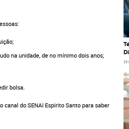
pessoas:
uição;
T
Di
do na unidade, de no mínimo dois anos;
28
dir bolsa.
 canal do SENAI Espirito Santo para saber