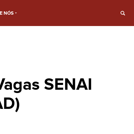
E NÓS
 Vagas SENAI
AD)