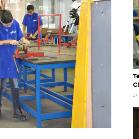
T
C
27