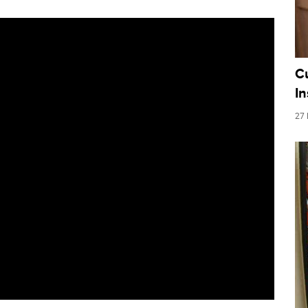
C
In
27